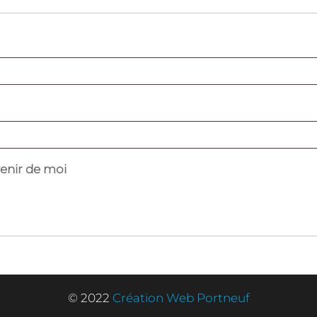
ire
enir de moi
© 2022
Création Web Portneuf